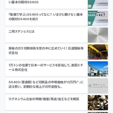
い基本の鋼材SS400
『動画で学ぶ』SS400ってなに？ いまさら聞けない基本
の鋼材SS400を紹介
二相ステンレスとは
厚板のガス切断技術を世の中に広めていく！ 石道鋼板株
式会社
1万トンの在庫で日本一のサービスを目指して。奥田スチ
ール株式会社
SS400（普通鋼）など切断品の市場価格が15万円/㌧に
迫る勢い。 定期的な値上げの可能性も。
マグネシウム合金の特徴/強度/用途/加工などを解説