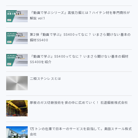
『動画で学ぶシリーズ』高張力鋼とは？ハイテン材を専門商社が
解説 vol.1
第2弾『動画で学ぶ』SS400ってなに？ いまさら聞けない基本の
鋼材SS400
『動画で学ぶ』SS400ってなに？ いまさら聞けない基本の鋼材
SS400を紹介
二相ステンレスとは
厚板のガス切断技術を世の中に広めていく！ 石道鋼板株式会社
1万トンの在庫で日本一のサービスを目指して。奥田スチール株式
会社