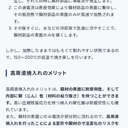
生し、それと同時に鋼材部品に渦電流が発生します。
この渦電流は表皮効果により鋼材部品の表面に集中し、
その抵抗熱で鋼材部品の表面のみが高速で加熱されま
す。
その後すぐに、水などの冷却液で急速に冷やすことで、
鋼材部品の表面のみを硬くします。
しかし、加熱したままではもろくて割れやすい状態であるの
で、150～200℃の低温で焼き戻しを行います。
高周波焼入れのメリット
高周波焼入れのメリットは、
鋼材の表面に耐摩耗性、そして
内部に靭（じん）性（材料の粘り強さ）を持つことができま
す。
高い圧縮残留応力を持つ焼入れ硬化層は耐疲労性にも優
れています。
また、鋼材の表面にのみ電流が部分的に流れるので、
高周波
焼入れを行ったことによる変形や鋼材の寸法変化のリスクを