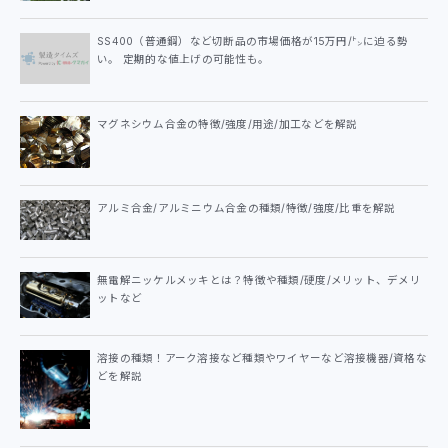
SS400（普通鋼）など切断品の市場価格が15万円/㌧に迫る勢
い。 定期的な値上げの可能性も。
マグネシウム合金の特徴/強度/用途/加工などを解説
アルミ合金/アルミニウム合金の種類/特徴/強度/比重を解説
無電解ニッケルメッキとは？特徴や種類/硬度/メリット、デメリ
ットなど
溶接の種類！アーク溶接など種類やワイヤーなど溶接機器/資格な
どを解説