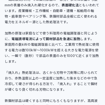
mmの表層のみ焼入れ硬化するので、
表面硬化法
ともいわれて
います。産業機械・工作機械・自動車・建機・船舶用の軸
物・歯車類やベアリング等、鉄鋼材部品全般に広く使われる
電力をエネルギー源とした熱処理法です。
加熱の原理は家庭などで使う料理用の電磁調理器と同じよう
に、
電磁誘導電流によって鋼材部品を急速に加熱
します。
家庭用の数kWの電磁調理器と比べて、工業用で熱処理に使用
する電力は数100kW～1000kWを超える大きな電力電源を使
い、一瞬で（数秒）で部品の表面のみを1000℃近くまで加熱
します。
「焼入れ」熱処理法は、古くから刃物や刀剣等に用いられて
おり、赤熱温度以上の一定温度に加熱した後水などの中で急
冷却して硬さが得られる方法で、「焼入れ」することで鋼材
が硬くなり良く切れる刃物になります。
鉄鋼材部品は硬くすると同時にもろくもなりますが、高周波