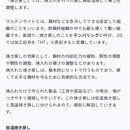
「焼き戻し」では、焼入れを行った後に再度加熱して硬さを
調整します。
マルテンサイトとは、鋼材などを急冷してできる安定した組
織のことをいいます。鉄鋼材組織の中でも最も硬くて脆い組
織です。英語で、焼き戻しのことを
テンパリング
と呼び、JIS
では加工記号を「HT」と表記すると定義しています。
焼き戻しの効果として、鋼材の内部応力の緩和、靭性の強度
や靭性の調整、焼入れの硬さの調整などがあります。
焼入れと焼き戻しは、基本的にセットで行うものであり、硬
くて丈夫な鋼材を作るために効果的な方法です。
焼入れだけで作られた製品（工具や部品など）の場合、傷が
つきやすく破損しやすいです。この焼き戻しは低温焼き戻し
と高温焼き戻しに分けられまので、個別に解説していきま
す。
低温焼き戻し