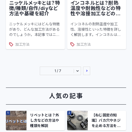
ニッケルメッキとは？特
インコネルとは？耐熱
徴/種類/自作/diyなど
温度や耐蝕性などの特
方法や基礎を紹介
性や溶接加工などの方
法を解説
ニッケルメッキにはどんな特徴
インコネルの耐熱温度や加工
があり、どんな加工方法がある
性、溶接性といった特徴を詳し
のでしょうか。本記事ではニッ
く解説します。インコネルはレ
ケルメッキについて詳しく解説
ーシングカーのマフラーにも使
加工方法
加工方法
し、その後ニッケルメッキの機
用されています。あなたの車の
能性や錆の有無についても解説
エンジン内にも使用されている
します。ニッケルメッキはdiyセ
かもしれません。耐熱温度の高
ットを用いることで補修や小物
いインコネルは重要度の高いと
等のメッキを自作する事も可能
ころで活躍する金属です。
1 / 7
ですよ。
人気の記事
リベットとは？外
【ねじ固定の知
し方などの方法や
識】バカ穴やネジ
種類を解説
を止める方法を解
説