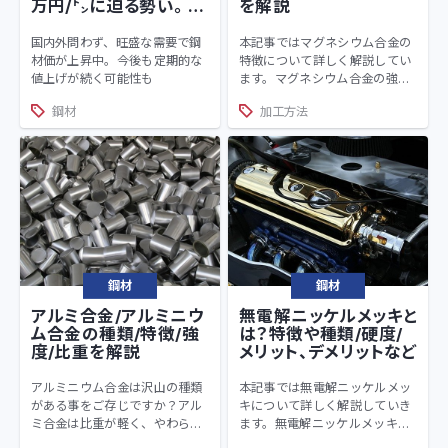
万円/㌧に迫る勢い。 定
を解説
期的な値上げの可能性
も。
国内外問わず、旺盛な需要で鋼
本記事ではマグネシウム合金の
材価が上昇中。今後も定期的な
特徴について詳しく解説してい
値上げが続く可能性も
ます。マグネシウム合金の強度
や用途、腐食への耐性、加工時
鋼材
加工方法
の注意点など広く解説します。
近年注目されている合金です
が、取扱いを誤ると危険です。
加工時の注意するべきポイント
については是非知っておくべき
です。
鋼材
鋼材
アルミ合金/アルミニウ
無電解ニッケルメッキと
ム合金の種類/特徴/強
は？特徴や種類/硬度/
度/比重を解説
メリット、デメリットなど
アルミニウム合金は沢山の種類
本記事では無電解ニッケルメッ
がある事をご存じですか？アル
キについて詳しく解説していき
ミ合金は比重が軽く、やわらか
ます。無電解ニッケルメッキは
いイメージがありますよね。し
基本的にSUS材に近い色合いに