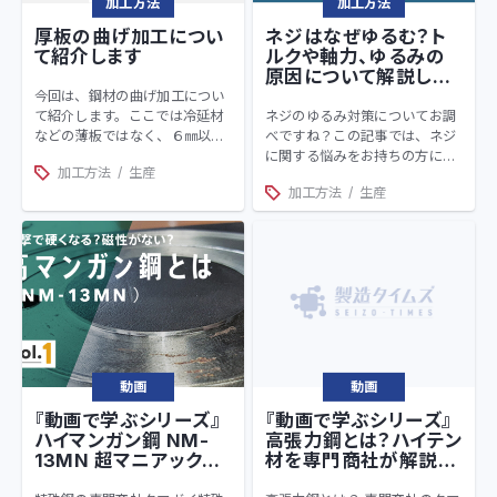
加工方法
加工方法
厚板の曲げ加工につい
ネジはなぜゆるむ？ト
て紹介します
ルクや軸力、ゆるみの
原因について解説しま
す
今回は、鋼材の曲げ加工につい
て紹介します。ここでは冷延材
ネジのゆるみ対策についてお調
などの薄板ではなく、６㎜以上
べですね？この記事では、ネジ
の厚板の曲げ加工を主な対象に
に関する悩みをお持ちの方にネ
加工方法
生産
しています。
ジがゆるむ原因とそのメカニズ
加工方法
生産
ム、ゆるみを止める方法や製品
について解説いたします。あら
ゆる機械設備や建築・構造物に
使用されているネジやボルト。
設計時の最適な商品選定、日常
点検やメンテナンス業務効率化
のヒントになればと思います。
動画
動画
『動画で学ぶシリーズ』
『動画で学ぶシリーズ』
ハイマンガン鋼 NM-
高張力鋼とは？ハイテン
13MN 超マニアックだ
材を専門商社が解説
けど使える特殊鋼鉄板
vol.2