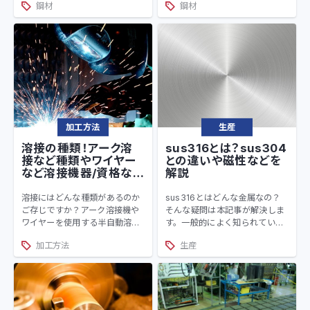
鋼材
鋼材
かし種類によってはとても硬い
なります。膜厚が均一、且つ皮
アルミニウム合金も存在しま
膜硬度が高い特徴があります。
す。本記事では、アルミ合金の
無電解ニッケルメッキの記号や
種類やメリット、ヤング率など
英語の読み方なども解説するの
幅広く解説していきます。
で参考にしてください。
加工方法
生産
溶接の種類！アーク溶
sus316とは？sus304
接など種類やワイヤー
との違いや磁性などを
など溶接機器/資格など
解説
を解説
溶接にはどんな種類があるのか
sus316とはどんな金属なの？
ご存じですか？アーク溶接機や
そんな疑問は本記事が解決しま
ワイヤーを使用する半自動溶接
す。一般的によく知られている
機を知っている方は多いと思い
sus304の特徴と比較しながら
加工方法
生産
ますが、この記事では大型の機
わかりやすく解説していきま
械を要する抵抗溶接機などにつ
す。sus304とsus316とでは強
いても解説します。溶接を行う
加工後の磁性の変化にも違いが
ために必要な資格も紹介するの
あるなど、同じステンレスでも
で参考にしてください。
違いがあります。