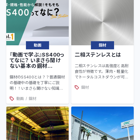
接性などを解説している動画に
なります。 鋼材選びや加工のお
悩みなど、とても参考になる動
画を紹介いたします。
動画
鋼材
『動画で学ぶ』SS400っ
二相ステンレスとは
てなに？ いまさら聞け
ない基本の鋼材
二相ステンレスは高強度と高耐
SS400を紹介
食性が特徴です。薄肉・軽量化
鋼材のSS400とは？？普通鋼材
でトータルコストダウンが可能
の基礎中の基礎を丁寧にご説
になるとともに、Ni価格高騰時
鋼材
明！！いまさら聞けない知識の
にも有利な鋼材になります。ス
動画。クマガイ特殊鋼の特殊鋼
テンレスの種類や規格、機械的
動画
鋼材
コラムよりご紹介します。
性質、高温特性や、溶接、曲げ
など加工方法についても解説し
ています。SUS304など一般的
なステンレスについても記載し
ています。