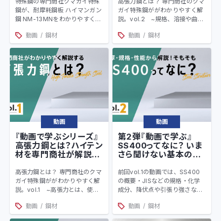
vol.1
特殊鋼の専門商社クマガイ特殊
高張力鋼とは？ 専門商社のクマ
鋼が、耐摩耗鋼板 ハイマンガン
ガイ特殊鋼ががわかりやすく解
鋼 NM-13MNをわかりやすく
説。vol.2 ~規格、溶接や曲げ
YouTubeで解説しています。解
のノウハウなど~
動画
鋼材
動画
鋼材
説や情報も多くはない特殊鋼を
わかりやすく動画で解説してい
ます。
動画
動画
『動画で学ぶシリーズ』
第2弾『動画で学ぶ』
高張力鋼とは？ハイテン
SS400ってなに？ いま
材を専門商社が解説
さら聞けない基本の鋼
vol.1
材SS400
高張力鋼とは？ 専門商社のクマ
前回vol.1の動画では、SS400
ガイ特殊鋼ががわかりやすく解
の概要・JISなどの規格・化学
説。vol.1 ~高張力とは、使用
成分、降伏点や引張り強さなど
のメリット~
の機械的性質ついての解説でし
動画
鋼材
動画
鋼材
た。 今回は実際に使用する際の
注意点や、板厚・市中在庫・溶