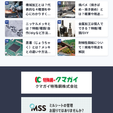
機械加工とは？代
焼バメ（焼きば
表的な４種類を中
め・焼き嵌め）と
心にわかりすく解
は？概要や用途を
説
解説
ニッケルメッキと
金属加工は個人で
は？特徴/種類/自
できる？特徴/種
作/diyなど方法や
類/DIY
基礎を紹介
蒸着（じょうちゃ
耐候性鋼板につい
く）とは？メッキ
て！規格や用途を
との違いや方法な
解説
ど