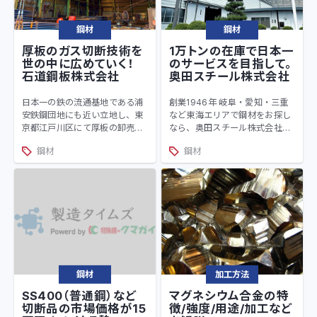
鋼材
鋼材
厚板のガス切断技術を
1万トンの在庫で日本一
世の中に広めていく！
のサービスを目指して。
石道鋼板株式会社
奥田スチール株式会社
日本一の鉄の流通基地である浦
創業1946年 岐阜・愛知・三重
安鉄鋼団地にも近い立地し、東
など東海エリアで鋼材をお探し
京都江戸川区にて厚板の卸売り/
なら、奥田スチール株式会社。
ガス切断を行っている創業1966
鋼材選び、あらゆる加工、豊富
鋼材
鋼材
年、56年を超える経験/実績を
な在庫でお応えします。薄板厚
持つ石道鋼板株式会社
板はもちろん形鋼や条鋼、棒
鋼、特殊鋼、ステンレスなどの
非鉄金属まで。充実の加工設備
で、溶断・穴あけ・開先などあ
らゆる加工にもご対応していま
す。
鋼材
加工方法
SS400（普通鋼）など
マグネシウム合金の特
切断品の市場価格が15
徴/強度/用途/加工など