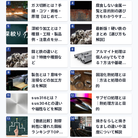
ガス切断とは？手
腐食しない金属一
順・コツ・資格・
覧と目的別の選び
原理【はじめての
方をわかりやすく
人向け】
解説
深絞り加工とは？
最新版！硬い鉄の
種類・工程・製品
まとめ【選び方も
例・注意点を分か
解説】
りやすく解説！
鋼と鉄の違いと
アルマイト処理は
は？特徴や種類な
個人diyでもでき
ど
る？方法や基礎知
識を解説
製缶とは？意味や
固溶化熱処理とは
溶接などの加工方
｜方法と処理の目
法を解説
的
sus316とは？
サブゼロ処理とは
sus304との違い
｜熱処理方法と目
や磁性などを解説
的
【徹底比較】耐摩
焼きならしと焼き
耗性に優れた鋼板
なましの違いや温
ランキングTOP
度について解説
３！