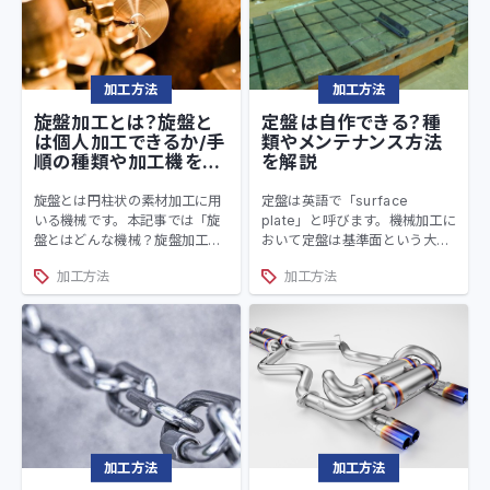
加工方法
加工方法
旋盤加工とは？旋盤と
定盤は自作できる？種
は個人加工できるか/手
類やメンテナンス方法
順の種類や加工機を解
を解説
説
旋盤とは円柱状の素材加工に用
定盤は英語で「surface
いる機械です。本記事では「旋
plate」と呼びます。機械加工に
盤とはどんな機械？旋盤加工と
おいて定盤は基準面という大切
はどういった加工なの？」とい
な役割を果たします。しかし、
加工方法
加工方法
った疑問に答えます。加工手順
DIYや簡易的な定盤でよい場合
についても簡潔に紹介します。
は低コストで工具不使用で自作
個人で旋盤加工を行う事は出来
する事もできます。本記事では
るのか、という事についても触
自作方法やメンテナンス方法に
れますので参考にしてみてくだ
ついても解説します。
さい。
加工方法
加工方法