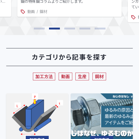
いて
鋼の特殊鋼コラムよりご紹介します。
ンガ
に使
てい
動画
鋼材
定、
く動
ばと
カテゴリから記事を探す
加工方法
動画
生産
鋼材