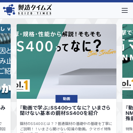
動画
るみ
『動画で学ぶ』SS400ってなに？ いまさら
『
聞けない基本の鋼材SS400を紹介
N
殊鋼
で
鋼材のSS400とは？？普通鋼材の基礎中の基礎を丁寧に
原因
ご説明！！いまさら聞けない知識の動画。クマガイ特殊
特殊