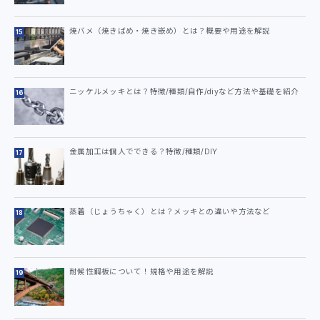
焼バメ（焼きばめ・焼き嵌め）とは？概要や用途を解説
ニッケルメッキとは？特徴/種類/自作/diyなど方法や基礎を紹介
金属加工は個人でできる？特徴/種類/DIY
蒸着（じょうちゃく）とは？メッキとの違いや方法など
耐候性鋼板について！規格や用途を解説