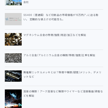
会社
SS400（普通鋼）など切断品の市場価格が15万円/㌧に迫る勢
い。 定期的な値上げの可能性も。
マグネシウム合金の特徴/強度/用途/加工などを解説
アルミ合金/アルミニウム合金の種類/特徴/強度/比重を解説
無電解ニッケルメッキとは？特徴や種類/硬度/メリット、デメリ
ットなど
溶接の種類！アーク溶接など種類やワイヤーなど溶接機器/資格な
どを解説