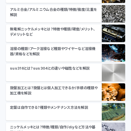
アルミ合金/アルミニウム合金の種類/特徴/強度/比重を
解説
無電解ニッケルメッキとは？特徴や種類/硬度/メリット、
デメリットなど
溶接の種類！アーク溶接など種類やワイヤーなど溶接機
器/資格などを解説
sus316とは？sus304との違いや磁性などを解説
旋盤加工とは？旋盤とは個人加工できるか/手順の種類や
加工機を解説
定盤は自作できる？種類やメンテナンス方法を解説
ニッケルメッキとは？特徴/種類/自作/diyなど方法や基