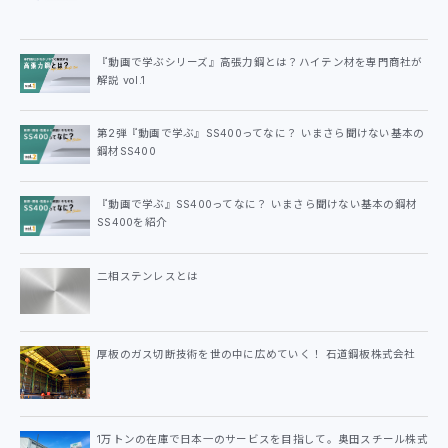
『動画で学ぶシリーズ』高張力鋼とは？ハイテン材を専門商社が
解説 vol.1
第2弾『動画で学ぶ』SS400ってなに？ いまさら聞けない基本の
鋼材SS400
『動画で学ぶ』SS400ってなに？ いまさら聞けない基本の鋼材
SS400を紹介
二相ステンレスとは
厚板のガス切断技術を世の中に広めていく！ 石道鋼板株式会社
1万トンの在庫で日本一のサービスを目指して。奥田スチール株式