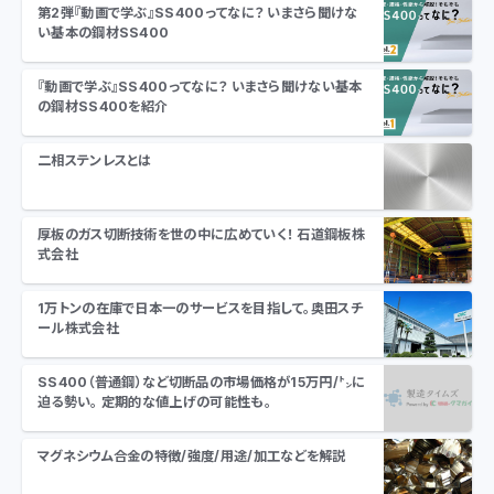
第2弾『動画で学ぶ』SS400ってなに？ いまさら聞けな
い基本の鋼材SS400
『動画で学ぶ』SS400ってなに？ いまさら聞けない基本
の鋼材SS400を紹介
二相ステンレスとは
厚板のガス切断技術を世の中に広めていく！ 石道鋼板株
式会社
1万トンの在庫で日本一のサービスを目指して。奥田スチ
ール株式会社
SS400（普通鋼）など切断品の市場価格が15万円/㌧に
迫る勢い。 定期的な値上げの可能性も。
マグネシウム合金の特徴/強度/用途/加工などを解説