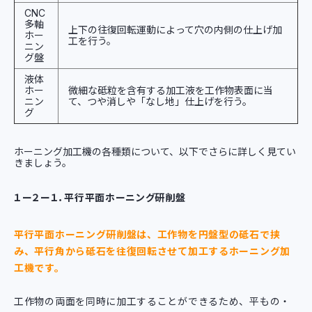
CNC
多軸
上下の往復回転運動によって穴の内側の仕上げ加
ホー
工を行う。
ニン
グ盤
液体
ホー
微細な砥粒を含有する加工液を工作物表面に当
ニン
て、つや消しや「なし地」仕上げを行う。
グ
ホーニング加工機の各種類について、以下でさらに詳しく見てい
きましょう。
１ー２ー１．平行平面ホーニング研削盤
平行平面ホーニング研削盤は、工作物を円盤型の砥石で挟
み、平行角から砥石を往復回転させて加工するホーニング加
工機です。
工作物の両面を同時に加工することができるため、平もの・