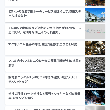
1万トンの在庫で日本一のサービスを目指して。奥田スチ
ール株式会社
SS400（普通鋼）など切断品の市場価格が15万円/㌧に
迫る勢い。 定期的な値上げの可能性も。
マグネシウム合金の特徴/強度/用途/加工などを解説
アルミ合金/アルミニウム合金の種類/特徴/強度/比重を
解説
無電解ニッケルメッキとは？特徴や種類/硬度/メリット、
デメリットなど
溶接の種類！アーク溶接など種類やワイヤーなど溶接機
器/資格などを解説