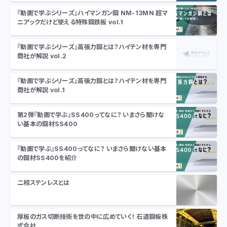
『動画で学ぶシリーズ』ハイマンガン鋼 NM-13MN 超マ
ニアックだけど使える特殊鋼鉄板 vol.1
『動画で学ぶシリーズ』高張力鋼とは？ハイテン材を専門
商社が解説 vol.2
『動画で学ぶシリーズ』高張力鋼とは？ハイテン材を専門
商社が解説 vol.1
第2弾『動画で学ぶ』SS400ってなに？ いまさら聞けな
い基本の鋼材SS400
『動画で学ぶ』SS400ってなに？ いまさら聞けない基本
の鋼材SS400を紹介
二相ステンレスとは
厚板のガス切断技術を世の中に広めていく！ 石道鋼板株
式会社