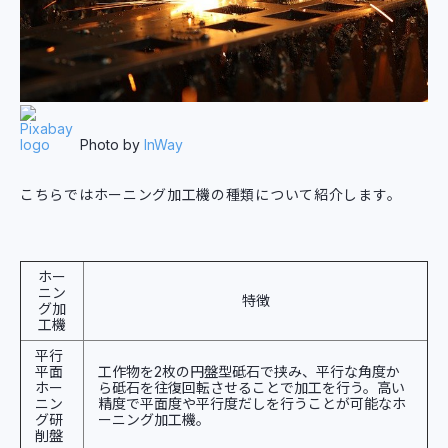
Photo by
InWay
こちらではホーニング加工機の種類について紹介します。
ホー
ニン
特徴
グ加
工機
平行
平面
工作物を2枚の円盤型砥石で挟み、平行な角度か
ホー
ら砥石を往復回転させることで加工を行う。高い
ニン
精度で平面度や平行度だしを行うことが可能なホ
グ研
ーニング加工機。
削盤