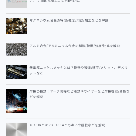
い。 定期的な値上げの可能性も。
マグネシウム合金の特徴/強度/用途/加工などを解説
アルミ合金/アルミニウム合金の種類/特徴/強度/比重を解説
無電解ニッケルメッキとは？特徴や種類/硬度/メリット、デメリ
ットなど
溶接の種類！アーク溶接など種類やワイヤーなど溶接機器/資格な
どを解説
sus316とは？sus304との違いや磁性などを解説