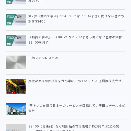
解説 vol.1
第2弾『動画で学ぶ』SS400ってなに？ いまさら聞けない基本の
鋼材SS400
『動画で学ぶ』SS400ってなに？ いまさら聞けない基本の鋼材
SS400を紹介
二相ステンレスとは
厚板のガス切断技術を世の中に広めていく！ 石道鋼板株式会社
1万トンの在庫で日本一のサービスを目指して。奥田スチール株式
会社
SS400（普通鋼）など切断品の市場価格が15万円/㌧に迫る勢