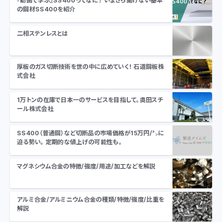
『動画で学ぶ』SS400ってなに？ いまさら聞けない基本
の鋼材SS400を紹介
二相ステンレスとは
厚板のガス切断技術を世の中に広めていく！ 石道鋼板株
式会社
1万トンの在庫で日本一のサービスを目指して。奥田スチ
ール株式会社
SS400（普通鋼）など切断品の市場価格が15万円/㌧に
迫る勢い。 定期的な値上げの可能性も。
マグネシウム合金の特徴/強度/用途/加工などを解説
アルミ合金/アルミニウム合金の種類/特徴/強度/比重を
解説