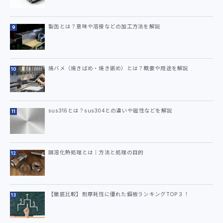
製缶とは？意味や溶接などの加工方法を解説
焼バメ（焼きばめ・焼き嵌め）とは？概要や用途を解説
sus316とは？sus304との違いや磁性などを解説
固溶化熱処理とは｜方法と処理の目的
【徹底比較】耐摩耗性に優れた鋼板ランキングTOP３！