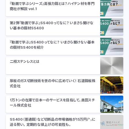
『動画で学ぶシリーズ』高張力鋼とは？ハイテン材を専門
商社が解説 vol.1
第2弾『動画で学ぶ』SS400ってなに？ いまさら聞けな
い基本の鋼材SS400
『動画で学ぶ』SS400ってなに？ いまさら聞けない基本
の鋼材SS400を紹介
二相ステンレスとは
厚板のガス切断技術を世の中に広めていく！ 石道鋼板株
式会社
1万トンの在庫で日本一のサービスを目指して。奥田スチ
ール株式会社
SS400（普通鋼）など切断品の市場価格が15万円/㌧に
迫る勢い。 定期的な値上げの可能性も。