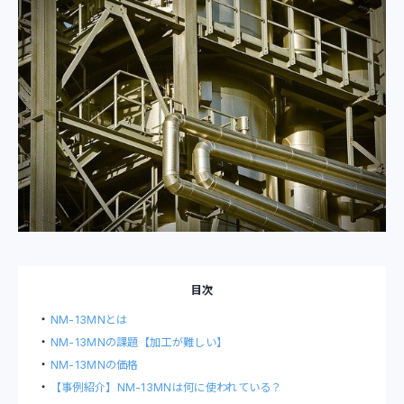
目次
NM-13MNとは
NM-13MNの課題【加工が難しい】
NM-13MNの価格
【事例紹介】NM-13MNは何に使われている？