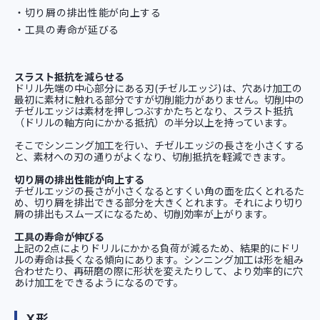
切り屑の排出性能が向上する
工具の寿命が延びる
スラスト抵抗を減らせる
ドリル先端の中心部分にある刃(チゼルエッジ)は、穴あけ加工の
最初に素材に触れる部分ですが切削能力がありません。切削中の
チゼルエッジは素材を押しつぶすかたちとなり、スラスト抵抗
（ドリルの軸方向にかかる抵抗）の半分以上を持っています。
そこでシンニング加工を行い、チゼルエッジの長さを小さくする
と、素材への刃の通りがよくなり、切削抵抗を軽減できます。
切り屑の排出性能が向上する
チゼルエッジの長さが小さくなるとすくい角の面を広くとれるた
め、切り屑を排出できる部分を大きくとれます。それにより切り
屑の排出もスムーズになるため、切削効率が上がります。
工具の寿命が伸びる
上記の2点によりドリルにかかる負荷が減るため、結果的にドリ
ルの寿命は長くなる傾向にあります。シンニング加工は形を組み
合わせたり、再研磨の際に形状を変えたりして、より効率的に穴
あけ加工をできるようになるのです。
X形