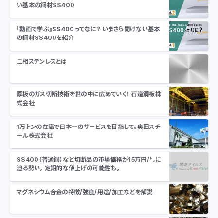
い基本の鋼材SS400
『動画で学ぶ』SS400ってなに？ いまさら聞けない基本
の鋼材SS400を紹介
二相ステンレスとは
厚板のガス切断技術を世の中に広めていく！ 石道鋼板株
式会社
1万トンの在庫で日本一のサービスを目指して。奥田スチ
ール株式会社
SS400（普通鋼）など切断品の市場価格が15万円/㌧に
迫る勢い。 定期的な値上げの可能性も。
マグネシウム合金の特徴/強度/用途/加工などを解説