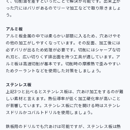
く、切削油を差すといったことで解決が可能です。出来上が
った穴にはバリがあるのでリーマ加工などで取り除きましょ
う。
アルミ板
アルミ板金属の中では柔らかい部類に入るため、穴あけやそ
の他の加工がしやすくなっています。その反面、加工後には
必ずバリが出るため処理が必要です。切削にはシャープな切
れ刃と、広い切りくず排出面を持つ工具が適しています。ア
ルミ板は高速切削が基本です。切削時の摩擦熱で歪みやすい
ためクーラントなどを使用した対策をしましょう。
ステンレス板
上記3つと比べるとステンレス板は、穴あけ加工をするのが難
しい素材と言えます。熱伝導率が低く加工硬化率が高いこと
が影響しています。ステンレス板に穴を開ける時はステンレ
スドリルかコバルトドリルを使用しましょう。
鉄板用のドリルでも穴あけは可能ですが、ステンレス板は熱